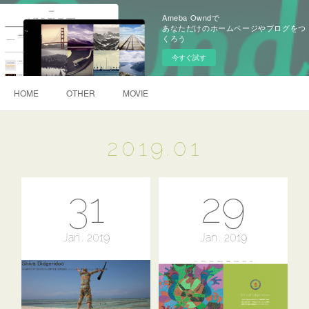
Ameba Owndで
あなただけのホームページやブログをつ
くろう
今すぐ試す
HOME
OTHER
MOVIE
2019
.
01
31
29
Jan
2019
Jan
2019